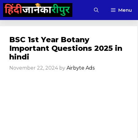
Skip
Menu
to
content
BSC 1st Year Botany
Important Questions 2025 in
hindi
November 22, 2024
by
Airbyte Ads