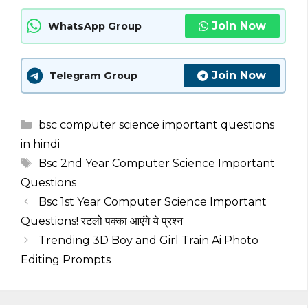
Join Now
WhatsApp Group
Join Now
Telegram Group
Categories
bsc computer science important questions
in hindi
Tags
Bsc 2nd Year Computer Science Important
Questions
Bsc 1st Year Computer Science Important
Questions! रटलो पक्का आएंगे ये प्रश्न
Trending 3D Boy and Girl Train Ai Photo
Editing Prompts