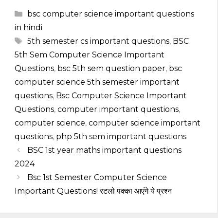
Categories
bsc computer science important questions
in hindi
Tags
5th semester cs important questions
,
BSC
5th Sem Computer Science Important
Questions
,
bsc 5th sem question paper
,
bsc
computer science 5th semester important
questions
,
Bsc Computer Science Important
Questions
,
computer important questions
,
computer science
,
computer science important
questions
,
php 5th sem important questions
BSC 1st year maths important questions
2024
Bsc 1st Semester Computer Science
Important Questions! रटलो पक्का आएंगे ये प्रश्न