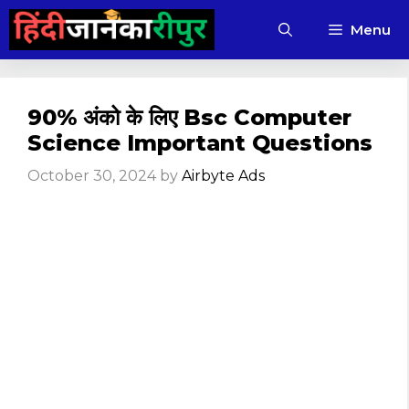
Skip
Menu
to
content
90% अंको के लिए Bsc Computer
Science Important Questions
October 30, 2024
by
Airbyte Ads