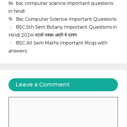
Categories
bsc computer science important questions
in hindi
Tags
Bsc Computer Science Important Questions
BSC 5th Sem Botany Important Questions in
Hindi 2024! रटलो पक्का आएंगे ये प्रश्न
BSC All Sem Maths Important Mcqs with
answers
Leave a Comment
Comment