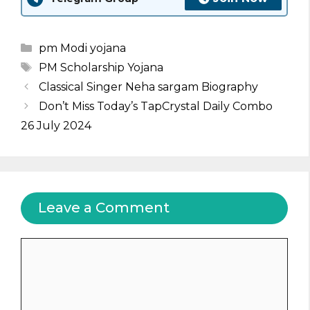
Categories
pm Modi yojana
Tags
PM Scholarship Yojana
Classical Singer Neha sargam Biography
Don’t Miss Today’s TapCrystal Daily Combo
26 July 2024
Leave a Comment
Comment