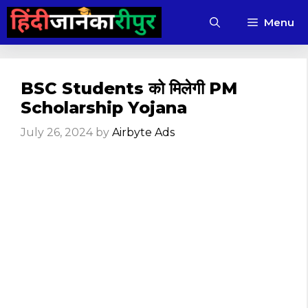
Skip
Menu
to
content
BSC Students को मिलेगी PM
Scholarship Yojana
July 26, 2024
by
Airbyte Ads