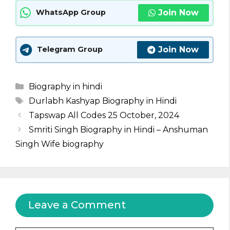
Join Now
WhatsApp Group
Join Now
Telegram Group
Categories
Biography in hindi
Tags
Durlabh Kashyap Biography in Hindi
Tapswap All Codes 25 October, 2024
Smriti Singh Biography in Hindi – Anshuman
Singh Wife biography
Leave a Comment