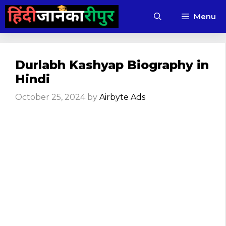
Skip
Menu
to
content
Durlabh Kashyap Biography in
Hindi
October 25, 2024
by
Airbyte Ads