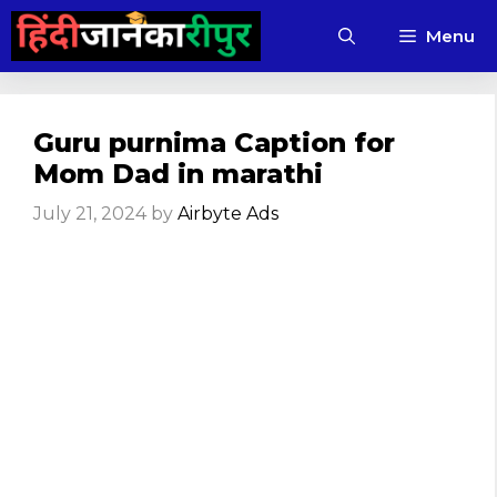
Skip
Menu
to
content
Guru purnima Caption for
Mom Dad in marathi
July 21, 2024
by
Airbyte Ads