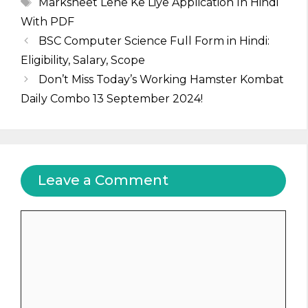
Tags
Marksheet Lene Ke Liye Application In Hindi
With PDF
BSC Computer Science Full Form in Hindi:
Eligibility, Salary, Scope
Don’t Miss Today’s Working Hamster Kombat
Daily Combo 13 September 2024!
Leave a Comment
Comment