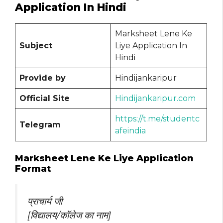
Application In Hindi
Marksheet Lene Ke
Subject
Liye Application In
Hindi
Provide by
Hindijankaripur
Official Site
Hindijankaripur.com
https://t.me/studentc
Telegram
afeindia
Marksheet Lene Ke Liye Application
Format
प्राचार्य जी
[विद्यालय/कॉलेज का नाम]