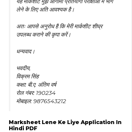
यह मार्कशीट मुझे आगामी प्रतियोगी परीक्षाओं में भाग
लेने के लिए अति आवश्यक है।
अतः आपसे अनुरोध है कि मेरी मार्कशीट शीघ्र
उपलब्ध कराने की कृपा करें।
धन्यवाद।
भवदीय,
विक्रम सिंह
कक्षा: बी.ए. अंतिम वर्ष
रोल नंबर: 190234
मोबाइल: 9876543212
Marksheet Lene Ke Liye Application In
Hindi PDF