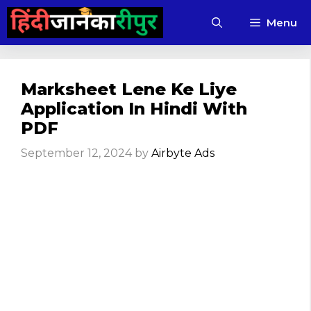
Skip
Menu
to
content
Marksheet Lene Ke Liye
Application In Hindi With
PDF
September 12, 2024
by
Airbyte Ads