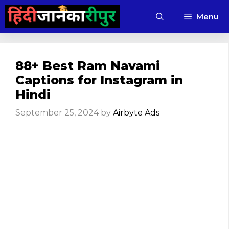
Skip
Menu
to
content
88+ Best Ram Navami
Captions for Instagram in
Hindi
September 25, 2024
by
Airbyte Ads