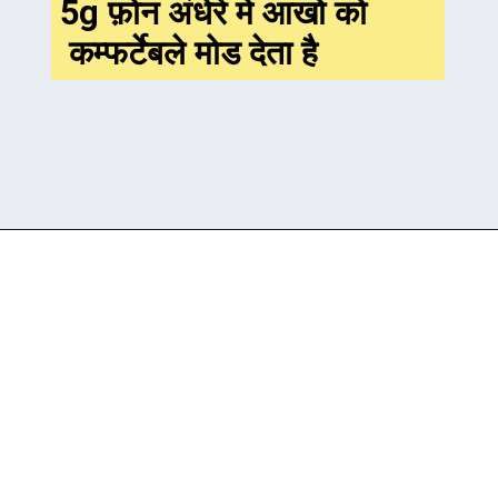
5g फ़ोन अंधेरे में आखो को
कम्फर्टेबले मोड देता है