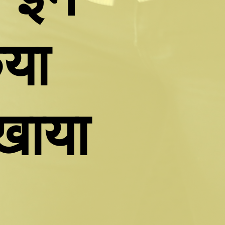
या
िखाया