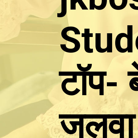
Stude
टॉप- ब
जलवा