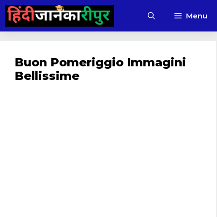
Skip
Menu
to
content
Buon Pomeriggio Immagini
Bellissime