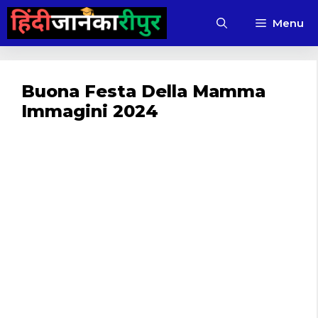
Skip
Menu
to
content
Buona Festa Della Mamma
Immagini 2024