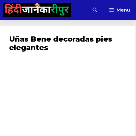
Skip
Menu
to
content
Uñas Bene decoradas pies
elegantes