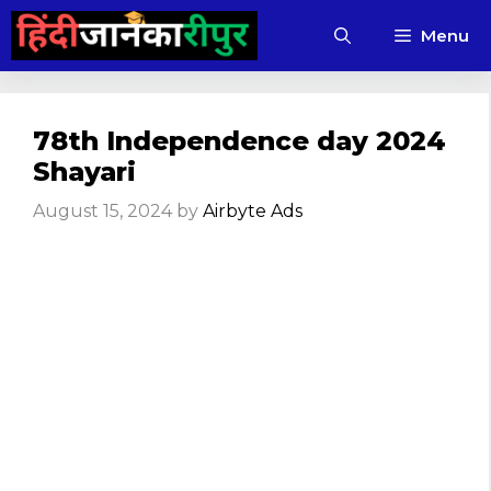
Skip
Menu
to
content
78th Independence day 2024
Shayari
August 15, 2024
by
Airbyte Ads