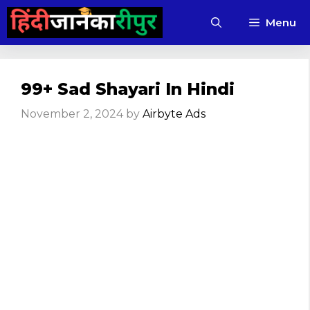
Skip
Menu
to
content
99+ Sad Shayari In Hindi
November 2, 2024
by
Airbyte Ads