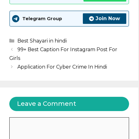
Join Now
Telegram Group
Categories
Best Shayari in hindi
99+ Best Caption For Instagram Post For
Girls
Application For Cyber Crime In Hindi
Leave a Comment
Comment