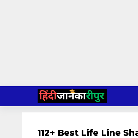
Skip
to
content
112+ Best Life Line Shay