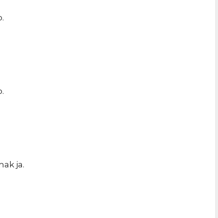
.
.
ak ja.