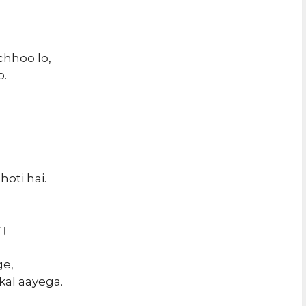
hhoo lo,
o.
oti hai.
ै।
ge,
kal aayega.