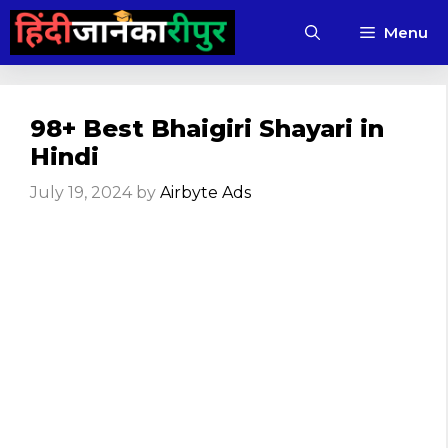
Skip
Menu
to
content
98+ Best Bhaigiri Shayari in
Hindi
July 19, 2024
by
Airbyte Ads