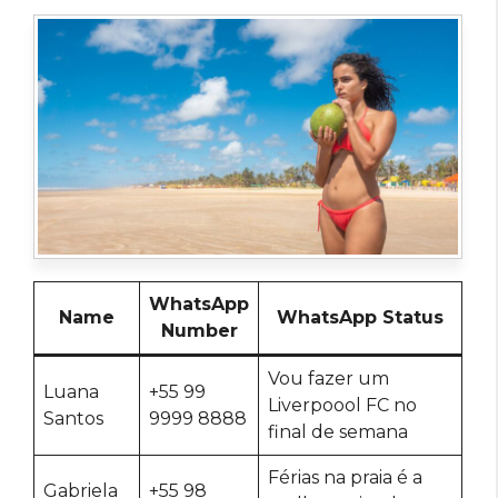
WhatsApp
Name
WhatsApp Status
Number
Vou fazer um
Luana
+55 99
Liverpoool FC no
Santos
9999 8888
final de semana
Férias na praia é a
Gabriela
+55 98