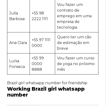
Vou fazer um
contrato de
Julia
+55 98
emprego em uma
Barbosa
2222 1111
empresa de
tecnologia
Quero ter um cão
+55 97 1111
Ana Clara
de estimação em
0000
breve
+55 99
Vou fazer um curso
Luísa
0000
de yoga no próximo
Fonseca
8888
mês
Brazil girl whatsapp number for friendship
Working Brazil girl whatsapp
number