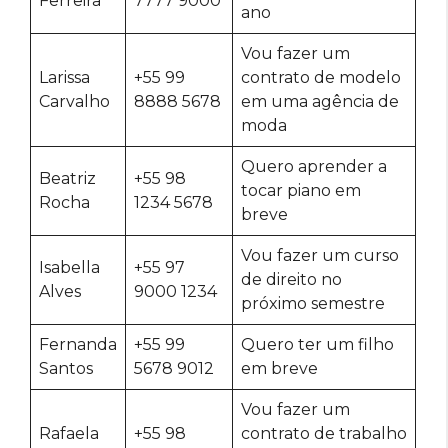
Ferreira
7777 9000
ano
Vou fazer um
Larissa
+55 99
contrato de modelo
Carvalho
8888 5678
em uma agência de
moda
Quero aprender a
Beatriz
+55 98
tocar piano em
Rocha
1234 5678
breve
Vou fazer um curso
Isabella
+55 97
de direito no
Alves
9000 1234
próximo semestre
Fernanda
+55 99
Quero ter um filho
Santos
5678 9012
em breve
Vou fazer um
Rafaela
+55 98
contrato de trabalho