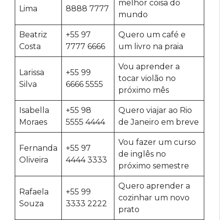
melhor coisa do
Lima
8888 7777
mundo
Beatriz
+55 97
Quero um café e
Costa
7777 6666
um livro na praia
Vou aprender a
Larissa
+55 99
tocar violão no
Silva
6666 5555
próximo mês
Isabella
+55 98
Quero viajar ao Rio
Moraes
5555 4444
de Janeiro em breve
Vou fazer um curso
Fernanda
+55 97
de inglês no
Oliveira
4444 3333
próximo semestre
Quero aprender a
Rafaela
+55 99
cozinhar um novo
Souza
3333 2222
prato