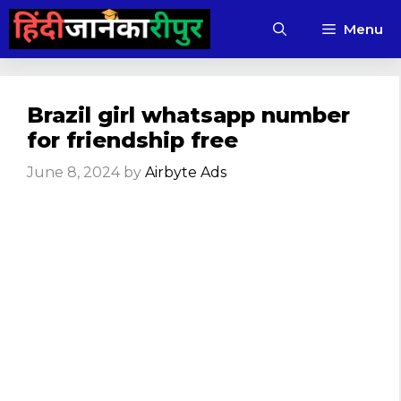
Skip
Menu
to
content
Brazil girl whatsapp number
for friendship free
June 8, 2024
by
Airbyte Ads