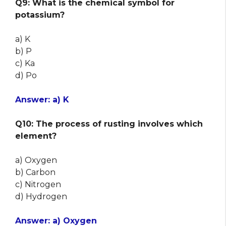
Q9: What is the chemical symbol for
potassium?
a) K
b) P
c) Ka
d) Po
Answer: a) K
Q10: The process of rusting involves which
element?
a) Oxygen
b) Carbon
c) Nitrogen
d) Hydrogen
Answer: a) Oxygen