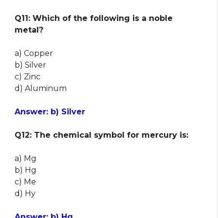
Q11: Which of the following is a noble
metal?
a) Copper
b) Silver
c) Zinc
d) Aluminum
Answer: b) Silver
Q12: The chemical symbol for mercury is:
a) Mg
b) Hg
c) Me
d) Hy
Answer: b) Hg