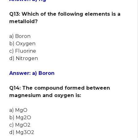
Q13: Which of the following elements is a
metalloid?
a) Boron
b) Oxygen
c) Fluorine
d) Nitrogen
Answer: a) Boron
Q14: The compound formed between
magnesium and oxygen is:
a) MgO
b) Mg2O
c) MgO2
d) Mg3O2