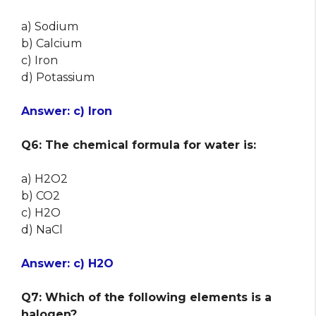
a) Sodium
b) Calcium
c) Iron
d) Potassium
Answer: c) Iron
Q6: The chemical formula for water is:
a) H2O2
b) CO2
c) H2O
d) NaCl
Answer: c) H2O
Q7: Which of the following elements is a
halogen?