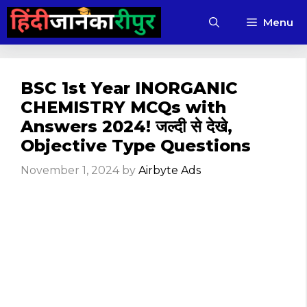
Skip
Menu
to
content
BSC 1st Year INORGANIC
CHEMISTRY MCQs with
Answers 2024! जल्दी से देखे,
Objective Type Questions
November 1, 2024
by
Airbyte Ads