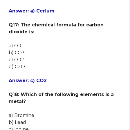
Answer: a) Cerium
Q17: The chemical formula for carbon
dioxide is:
a) CO
b) CO3
c) CO2
d) C2O
Answer: c) CO2
Q18: Which of the following elements is a
metal?
a) Bromine
b) Lead
c) Iodine