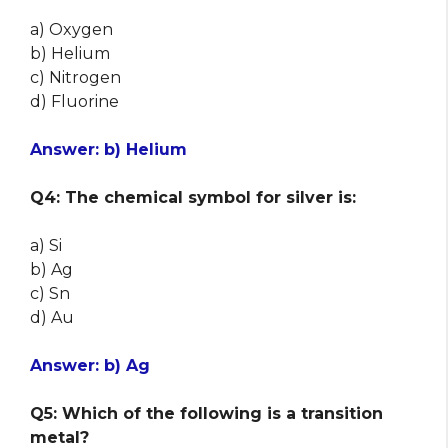
a) Oxygen
b) Helium
c) Nitrogen
d) Fluorine
Answer: b) Helium
Q4: The chemical symbol for silver is:
a) Si
b) Ag
c) Sn
d) Au
Answer: b) Ag
Q5: Which of the following is a transition
metal?