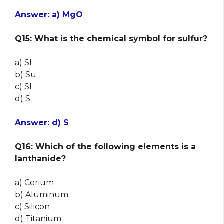
Answer: a) MgO
Q15: What is the chemical symbol for sulfur?
a) Sf
b) Su
c) Sl
d) S
Answer: d) S
Q16: Which of the following elements is a
lanthanide?
a) Cerium
b) Aluminum
c) Silicon
d) Titanium