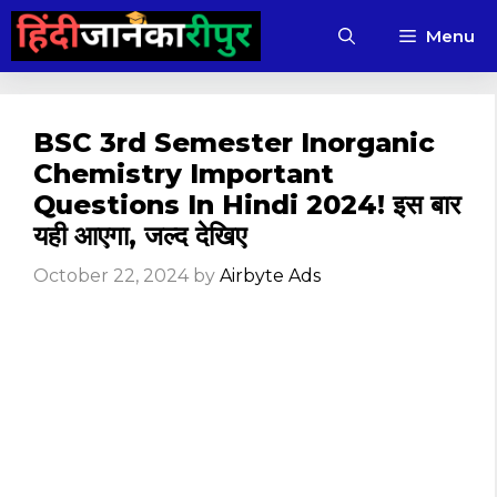
Skip
Menu
to
content
BSC 3rd Semester Inorganic
Chemistry Important
Questions In Hindi 2024! इस बार
यही आएगा, जल्द देखिए
October 22, 2024
by
Airbyte Ads