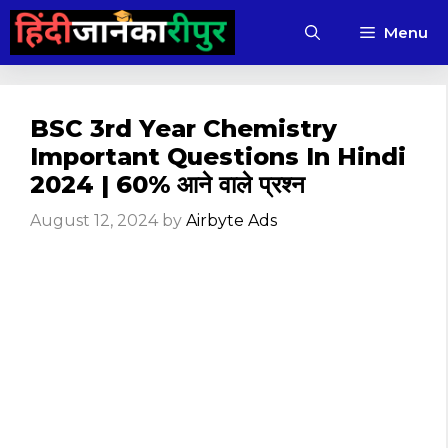
Skip
Menu
to
content
BSC 3rd Year Chemistry
Important Questions In Hindi
2024 | 60% आने वाले प्रश्न
August 12, 2024
by
Airbyte Ads