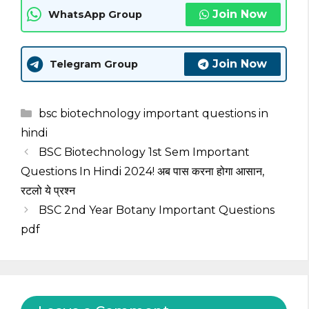
Join Now
WhatsApp Group
Join Now
Telegram Group
Categories
bsc biotechnology important questions in
hindi
BSC Biotechnology 1st Sem Important
Questions In Hindi 2024! अब पास करना होगा आसान,
रटलो ये प्रश्न
BSC 2nd Year Botany Important Questions
pdf