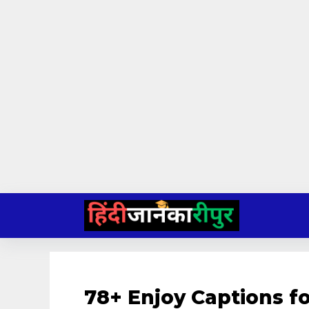
Skip
to
content
78+ Enjoy Captions fo