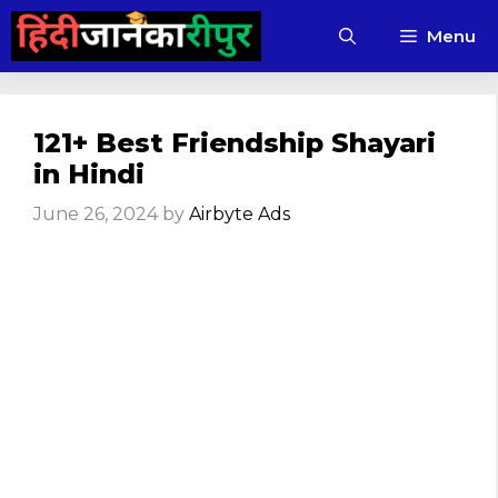
Skip
Menu
to
content
121+ Best Friendship Shayari
in Hindi
June 26, 2024
by
Airbyte Ads