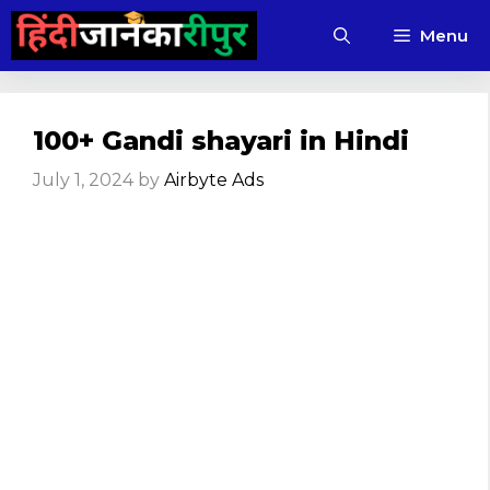
Skip
Menu
to
content
100+ Gandi shayari in Hindi
July 1, 2024
by
Airbyte Ads