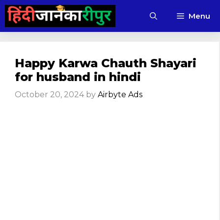
Skip
Menu
to
content
Happy Karwa Chauth Shayari
for husband in hindi
October 20, 2024
by
Airbyte Ads