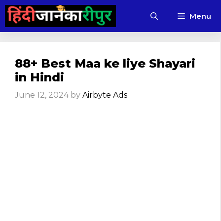
Skip
Menu
to
content
88+ Best Maa ke liye Shayari
in Hindi
June 12, 2024
by
Airbyte Ads