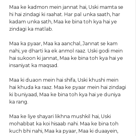
Maa ke kadmon mein jannat hai, Uski mamta se
hi hai zindagi ki raahat. Har pal unka saath, har
kadam unka sath, Maa ke bina toh kya hai ye
zindagi ka matlab.
Maa ka pyaar, Maa ka aanchal, Jannat se kam
nahi, ye dharti ka ek anmol raaz. Uski godi mein
hai sukoon ki jannat, Maa ke bina toh kya hai ye
insaniyat ka maqsad.
Maa ki duaon mein hai shifa, Uski khushi mein
hai khuda ka raaz. Maa ke pyaar mein hai zindagi
ki buniyaad, Maa ke bina toh kya hai ye duniya
ka rang.
Maa ke liye shayari likhna mushkil hai, Uski
mohabbat ka koi hisaab nahi. Maa ke bina toh
kuch bhi nahi, Maa ka pyaar, Maa ki duaayein,