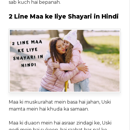
sab kuch hai bepanah.
2 Line Maa ke liye Shayari in Hindi
Maa ki muskurahat mein basa hai jahan, Uski
mamta mein hai khuda ka samaan.
Maa ki duaon mein hai asraar zindagi ke, Uski
godi mein hai sukoon, hai raahat har pal ke.