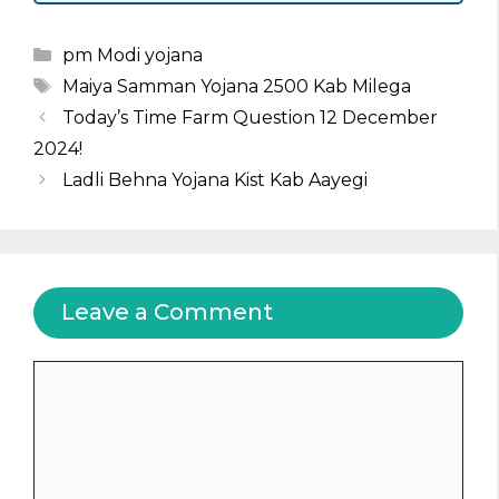
Categories
pm Modi yojana
Tags
Maiya Samman Yojana 2500 Kab Milega
Today’s Time Farm Question 12 December
2024!
Ladli Behna Yojana Kist Kab Aayegi
Leave a Comment
Comment