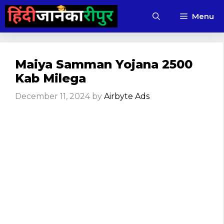
Skip
Menu
to
content
Maiya Samman Yojana 2500
Kab Milega
December 11, 2024
by
Airbyte Ads