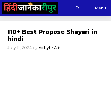
Skip
Menu
to
content
110+ Best Propose Shayari in
hindi
July 11, 2024
by
Airbyte Ads