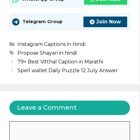
Join Now
Telegram Group
Categories
Instagram Captions in Hindi
Tags
Propose Shayari in hindi
79+ Best Vitthal Caption in Marathi
Spell wallet Daily Puzzle 12 July Answer
Leave a Comment
Comment