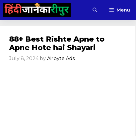
Skip
Menu
to
content
88+ Best Rishte Apne to
Apne Hote hai Shayari
July 8, 2024
by
Airbyte Ads