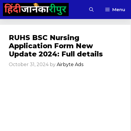
Skip
Menu
to
content
RUHS BSC Nursing
Application Form New
Update 2024: Full details
October 31, 2024
by
Airbyte Ads