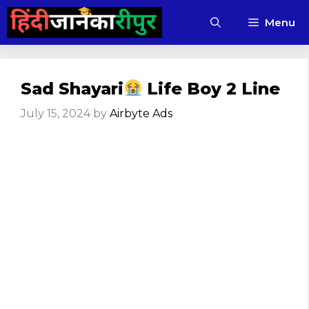
Skip
Menu
to
content
Sad Shayari
Life Boy 2 Line
July 15, 2024
by
Airbyte Ads