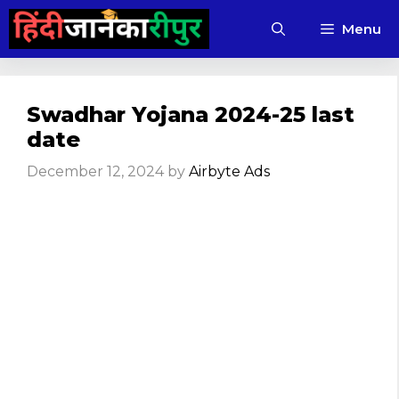
Skip
Menu
to
content
Swadhar Yojana 2024-25 last
date
December 12, 2024
by
Airbyte Ads