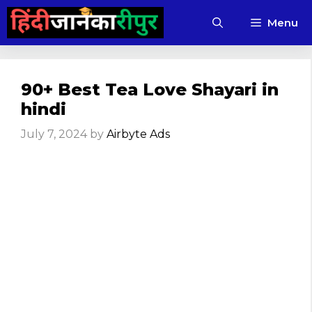
Skip
Menu
to
content
90+ Best Tea Love Shayari in
hindi
July 7, 2024
by
Airbyte Ads