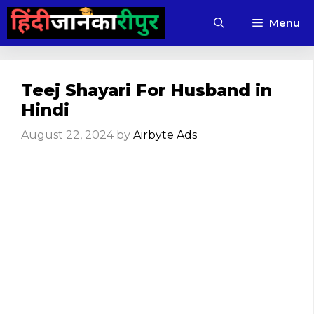
Skip
Menu
to
content
Teej Shayari For Husband in
Hindi
August 22, 2024
by
Airbyte Ads