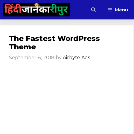
Skip
Menu
to
content
The Fastest WordPress
Theme
September 8, 2018
by
Airbyte Ads