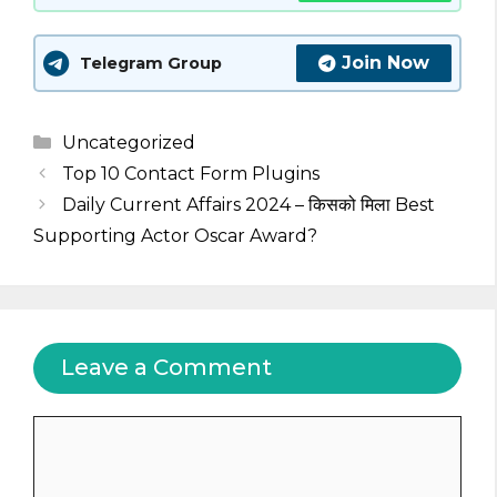
Join Now
Telegram Group
Categories
Uncategorized
Top 10 Contact Form Plugins
Daily Current Affairs 2024 – किसको मिला Best
Supporting Actor Oscar Award?
Leave a Comment
Comment