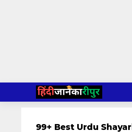
Skip
to
content
99+ Best Urdu Shayari