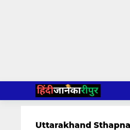
Skip
to
content
Uttarakhand Sthapna Diw