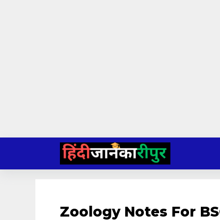
Skip
to
content
Zoology Notes For BSC 1s