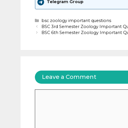
Telegram Group
Categories
bsc zoology important questions
BSC 3rd Semester Zoology Important Question
BSC 6th Semester Zoology Important Question
Leave a Comment
Comment