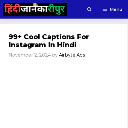
Skip
Menu
to
content
99+ Cool Captions For
Instagram In Hindi
November 2, 2024
by
Airbyte Ads