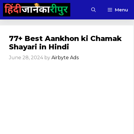
Skip
Menu
to
content
77+ Best Aankhon ki Chamak
Shayari in Hindi
June 28, 2024
by
Airbyte Ads