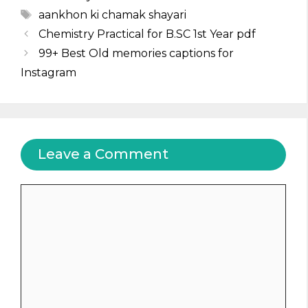
Tags
aankhon ki chamak shayari
Chemistry Practical for B.SC 1st Year pdf
99+ Best Old memories captions for
Instagram
Leave a Comment
Comment