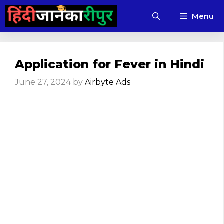
Skip
Menu
to
content
Application for Fever in Hindi
June 27, 2024
by
Airbyte Ads