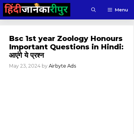
Skip
Menu
to
content
Bsc 1st year Zoology Honours
Important Questions in Hindi:
आएंगे ये प्रश्न
May 23, 2024
by
Airbyte Ads