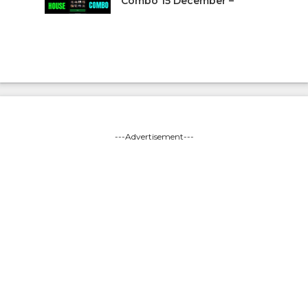
Combo 15 December –
---Advertisement---