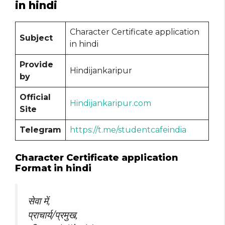
in hindi
Character Certificate application
Subject
in hindi
Provide
Hindijankaripur
by
Official
Hindijankaripur.com
Site
Telegram
https://t.me/studentcafeindia
Character Certificate application
Format in hindi
सेवा में,
प्राचार्य/प्रमुख,