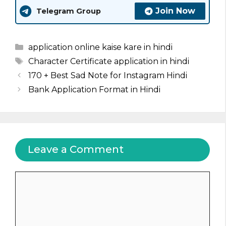
Join Now
Telegram Group
Categories
application online kaise kare in hindi
Tags
Character Certificate application in hindi
170 + Best Sad Note for Instagram Hindi
Bank Application Format in Hindi
Leave a Comment
Comment