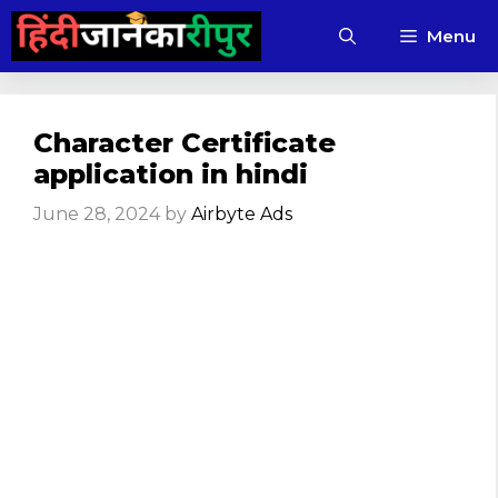
Skip
Menu
to
content
Character Certificate
application in hindi
June 28, 2024
by
Airbyte Ads