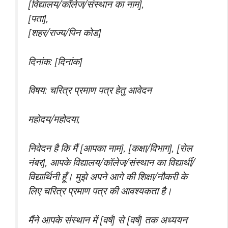
[विद्यालय/कॉलेज/संस्थान का नाम],
[पता],
[शहर/राज्य/पिन कोड]
दिनांक: [दिनांक]
विषय: चरित्र प्रमाण पत्र हेतु आवेदन
महोदय/महोदया,
निवेदन है कि मैं [आपका नाम], [कक्षा/विभाग], [रोल
नंबर], आपके विद्यालय/कॉलेज/संस्थान का विद्यार्थी/
विद्यार्थिनी हूँ। मुझे अपने आगे की शिक्षा/नौकरी के
लिए चरित्र प्रमाण पत्र की आवश्यकता है।
मैंने आपके संस्थान में [वर्ष] से [वर्ष] तक अध्ययन