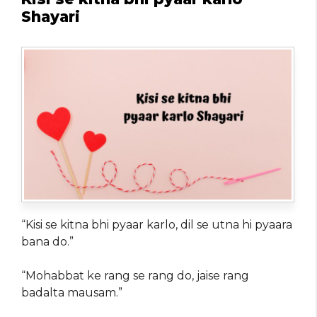
Shayari
“Kisi se kitna bhi pyaar karlo, dil se utna hi pyaara
bana do.”
“Mohabbat ke rang se rang do, jaise rang
badalta mausam.”