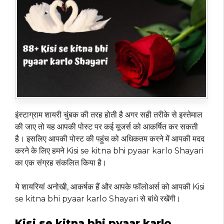
इंस्टाग्राम शायरी चुंबक की तरह होती है अगर सही तरीके से इस्तेमाल
की जाए तो यह आपकी पोस्ट पर कई यूजर्स को आकर्षित कर सकती
है। इसलिए आपकी पोस्ट की पहुंच को अधिकतम करने में आपकी मदद
करने के लिए हमने Kisi se kitna bhi pyaar karlo Shayari
का एक संग्रह संकलित किया है।
ये शायरियां अनोखी, आकर्षक हैं और आपके फॉलोअर्स को आपकी Kisi
se kitna bhi pyaar karlo Shayari से बांधे रखेंगी।
Kisi se kitna bhi pyaar karlo