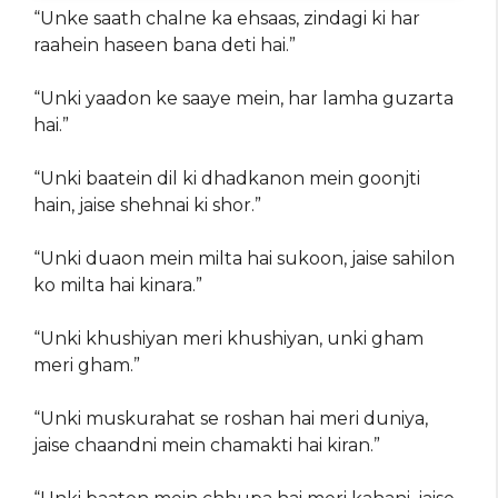
“Unke saath chalne ka ehsaas, zindagi ki har
raahein haseen bana deti hai.”
“Unki yaadon ke saaye mein, har lamha guzarta
hai.”
“Unki baatein dil ki dhadkanon mein goonjti
hain, jaise shehnai ki shor.”
“Unki duaon mein milta hai sukoon, jaise sahilon
ko milta hai kinara.”
“Unki khushiyan meri khushiyan, unki gham
meri gham.”
“Unki muskurahat se roshan hai meri duniya,
jaise chaandni mein chamakti hai kiran.”