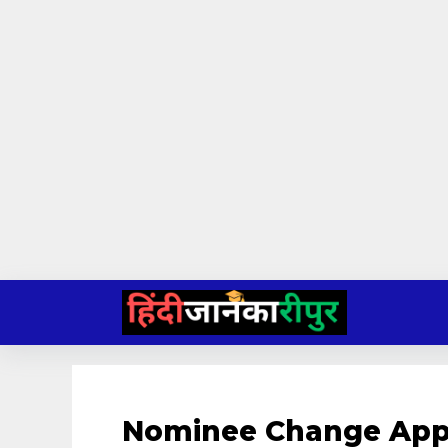
Skip
to
content
Nominee Change Appli