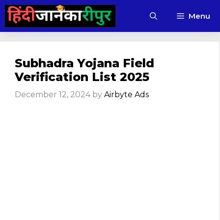
Skip
Menu
to
content
Subhadra Yojana Field
Verification List 2025
December 12, 2024
by
Airbyte Ads