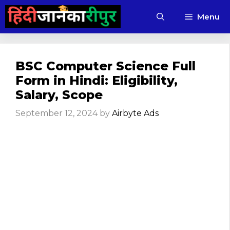
Skip
Menu
to
content
BSC Computer Science Full
Form in Hindi: Eligibility,
Salary, Scope
September 12, 2024
by
Airbyte Ads