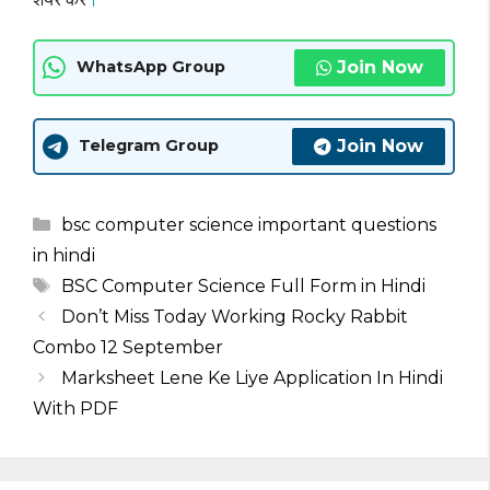
Join Now
WhatsApp Group
Join Now
Telegram Group
Categories
bsc computer science important questions
in hindi
Tags
BSC Computer Science Full Form in Hindi
Don’t Miss Today Working Rocky Rabbit
Combo 12 September
Marksheet Lene Ke Liye Application In Hindi
With PDF